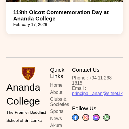
119th Olcott Commemoration Day at
Ananda College
February 17, 2026
Quick
Contact Us
Links
Phone : +94 11 268
1815
Ananda
Home
Email :
About
principal_anan@sltnet.lk
College
Clubs &
Societies
Follow Us
Sports
The Premier Buddhist
News
School of Sri Lanka
Akura