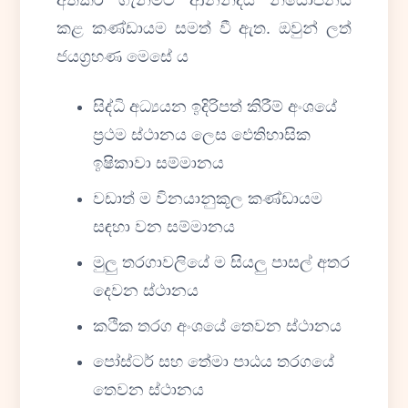
කළ කණ්ඩායම සමත් වී ඇත. ඔවුන් ලත්
ජයග්‍රහණ මෙසේ ය
සිද්ධි අධ්‍යයන ඉදිරිපත් කිරීම් අංශයේ
ප්‍රථම ස්ථානය ලෙස ඵෙතිහාසික
ඉෂිකාවා සම්මානය
වඩාත් ම විනයානුකූල කණ්ඩායම
සඳහා වන සම්මානය
මුලු තරගාවලියේ ම සියලු පාසල් අතර
දෙවන ස්ථානය
කථික තරග අංශයේ තෙවන ස්ථානය
පෝස්ටර් සහ තේමා පාඨය තරගයේ
තෙවන ස්ථානය