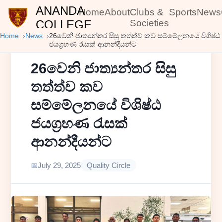
ANANDA
Home
About
Clubs &
Sports
News
COLLEGE
Societies
Home
News
26වෙනි ජාත්‍යන්තර සිසු තත්ත්ව කව සම්මේලනයේ විශිෂ්ඨ
ජයග්‍රහණ රැසක් ආනන්දීයන්ට
26වෙනි ජාත්‍යන්තර සිසු
තත්ත්ව කව
සම්මේලනයේ විශිෂ්ඨ
ජයග්‍රහණ රැසක්
ආනන්දීයන්ට
July 29, 2025
Quality Circle