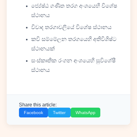
ජ්‍යේෂ්ඨ ගණිත තරග අංශයෙහි විශේෂ
ස්ථානය
විවාද තරගාවලියේ විශේෂ ස්ථානය
කවි සම්මේලන තරගයෙහි අතිවිශිෂ්ට
ස්ථානයක්
සංස්කෘතික රංගන අංශයෙහි සුවිශේෂී
ස්ථානය
Share this article:
Facebook
Twitter
WhatsApp