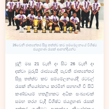
26වෙනි ජාත්‍යන්තර සිසු තත්ත්ව කව සම්මේලනයේ විශිෂ්ඨ
ජයග්‍රහණ රැසක් ආනන්දීයන්ට
ජූලි මස 21 වැනි දා සිට 26 වැනි දා
දක්වා මුරුසි රාජ්‍යයේදී පැවති ජාත්‍යන්තර
සිසු තත්ත්ව කව සම්මේලනයේදී රටවල්
රැසක් නියෝජනය කරමින් සහභාගි වී සිටි
කණ්ඩායම් හතළිහකට අධික සංඛ්‍යාවක්
සමඟ තරග වැදී විශිෂ්ට ජයග්‍රහණ රැසක්
අත්කර ගැනීමට ආනන්දය නියෝජනය